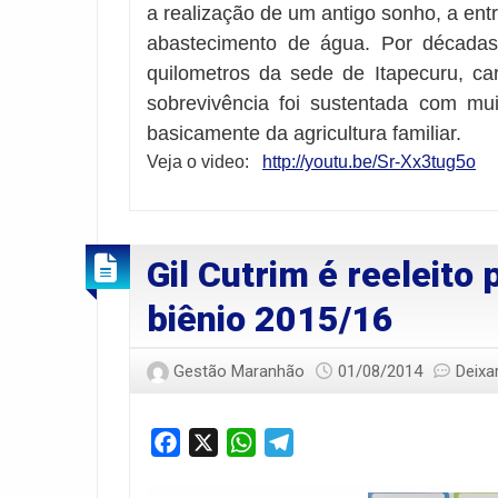
a realização de um antigo sonho, a ent
abastecimento de água. Por décadas
quilometros da sede de Itapecuru, c
sobrevivência foi sustentada com mui
basicamente da agricultura familiar.
Veja o video:
http://youtu.be/Sr-Xx3tug5o
Gil Cutrim é reeleit
biênio 2015/16
Gestão Maranhão
01/08/2014
Deixa
Facebook
X
WhatsApp
Telegram