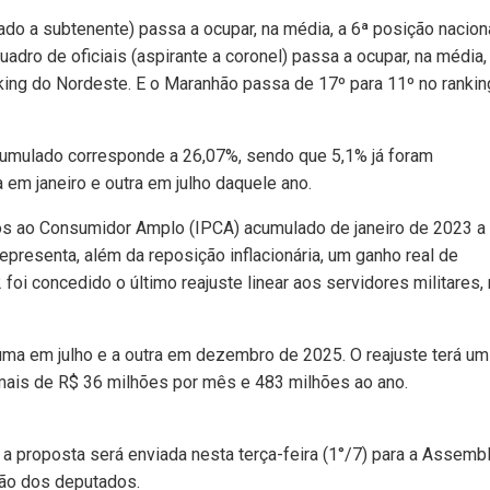
do a subtenente) passa a ocupar, na média, a 6ª posição nacion
adro de oficiais (aspirante a coronel) passa a ocupar, na média,
nking do Nordeste. E o Maranhão passa de 17º para 11º no rankin
cumulado corresponde a 26,07%, sendo que 5,1% já foram
em janeiro e outra em julho daquele ano.
ços ao Consumidor Amplo (IPCA) acumulado de janeiro de 2023 a
epresenta, além da reposição inflacionária, um ganho real de
i concedido o último reajuste linear aos servidores militares,
 uma em julho e a outra em dezembro de 2025. O reajuste terá um
mais de R$ 36 milhões por mês e 483 milhões ao ano.
a proposta será enviada nesta terça-feira (1°/7) para a Assemb
ção dos deputados.