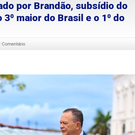
do por Brandão, subsídio do
 3⁰ maior do Brasil e o 1⁰ do
r Comentário