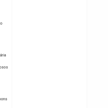
to
ária
iosos
 bons