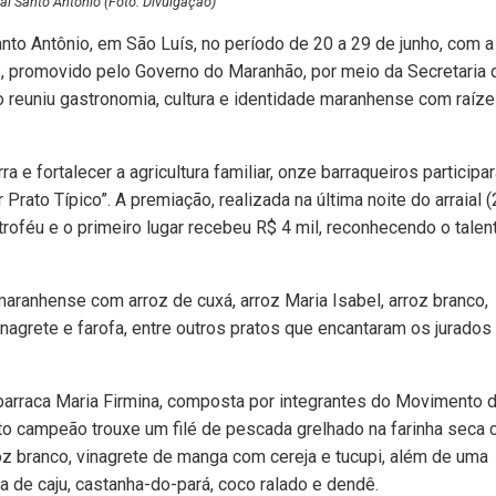
ial Santo Antônio (Foto: Divulgação)
anto Antônio, em São Luís, no período de 20 a 29 de junho, com a
s, promovido pelo Governo do Maranhão, por meio da Secretaria 
to reuniu gastronomia, cultura e identidade maranhense com raíz
a e fortalecer a agricultura familiar, onze barraqueiros participa
Prato Típico”. A premiação, realizada na última noite do arraial (
féu e o primeiro lugar recebeu R$ 4 mil, reconhecendo o talen
maranhense com arroz de cuxá, arroz Maria Isabel, arroz branco,
vinagrete e farofa, entre outros pratos que encantaram os jurados
 barraca Maria Firmina, composta por integrantes do Movimento 
to campeão trouxe um filé de pescada grelhado na farinha seca
z branco, vinagrete de manga com cereja e tucupi, além de uma
ha de caju, castanha-do-pará, coco ralado e dendê.