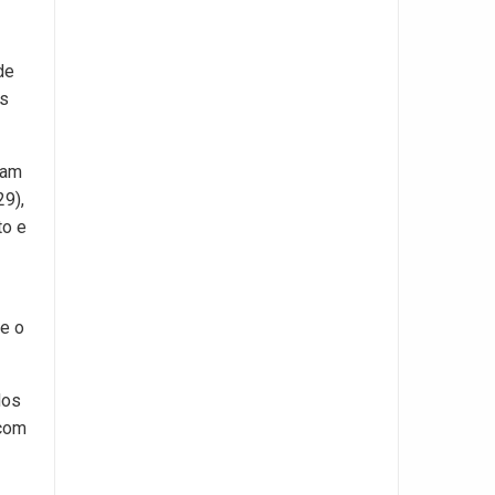
de
es
ram
29),
to e
 e o
dos
 com