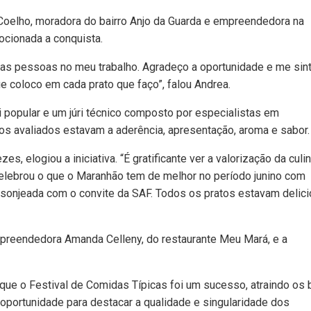
oelho, moradora do bairro Anjo da Guarda e empreendedora na
ocionada a conquista.
 das pessoas no meu trabalho. Agradeço a oportunidade e me sin
e coloco em cada prato que faço”, falou Andrea.
ri popular e um júri técnico composto por especialistas em
rios avaliados estavam a aderência, apresentação, aroma e sabor.
s, elogiou a iniciativa. “É gratificante ver a valorização da culin
l celebrou o que o Maranhão tem de melhor no período junino com
lisonjeada com o convite da SAF. Todos os pratos estavam delic
mpreendedora Amanda Celleny, do restaurante Meu Mará, e a
u que o Festival de Comidas Típicas foi um sucesso, atraindo os
ma oportunidade para destacar a qualidade e singularidade dos