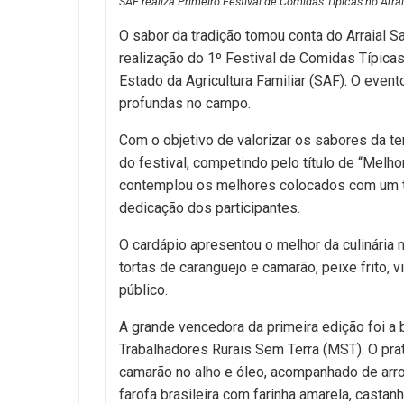
SAF realiza Primeiro Festival de Comidas Típicas no Arra
O sabor da tradição tomou conta do Arraial S
realização do 1º Festival de Comidas Típica
Estado da Agricultura Familiar (SAF). O even
profundas no campo.
Com o objetivo de valorizar os sabores da terr
do festival, competindo pelo título de “Melhor 
contemplou os melhores colocados com um tro
dedicação dos participantes.
O cardápio apresentou o melhor da culinária 
tortas de caranguejo e camarão, peixe frito, 
público.
A grande vencedora da primeira edição foi a
Trabalhadores Rurais Sem Terra (MST). O pra
camarão no alho e óleo, acompanhado de arro
farofa brasileira com farinha amarela, castan