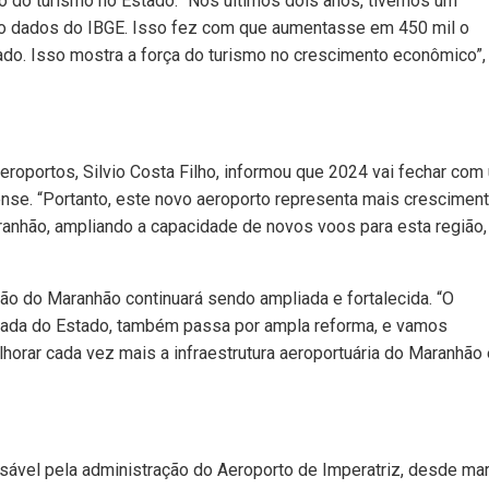
 do turismo no Estado. “Nos últimos dois anos, tivemos um
 dados do IBGE. Isso fez com que aumentasse em 450 mil o
do. Isso mostra a força do turismo no crescimento econômico”,
eroportos, Silvio Costa Filho, informou que 2024 vai fechar com
se. “Portanto, este novo aeroporto representa mais cresciment
nhão, ampliando a capacidade de novos voos para esta região,
ação do Maranhão continuará sendo ampliada e fortalecida. “O
ntrada do Estado, também passa por ampla reforma, e vamos
horar cada vez mais a infraestrutura aeroportuária do Maranhão
sável pela administração do Aeroporto de Imperatriz, desde ma