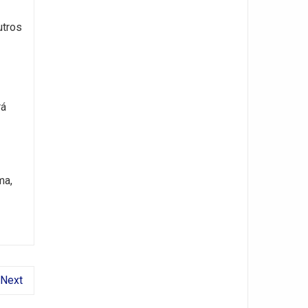
utros
rá
ma,
Next