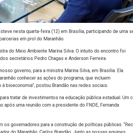
teve nesta quarta-feira (12) em Brasília, participando de uma s
parcerias em prol do Maranhão.
tra do Meio Ambiente Marina Silva. O intuito do encontro foi
 dos secretários Pedro Chagas e Anderson Ferreira.
osso governo, para a ministra Marina Silva, em Brasília. Ela
Maranhão conhecer as ações do programa, que incluem
 à bioeconomia”, postou Brandão nas redes sociais.
ara tratar de investimentos na educação pública estadual. Um 
ogo após uma reunião com a presidente do FNDE, Fernanda
m os governadores para a construção de políticas públicas. “Re
ador do Maranhão, Carlos Brandão. Junto as nossas equipes,