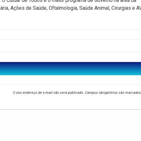
 O Cuidar de Todos é o maior programa de Governo na área da
ria, Ações de Saúde, Oftalmologia, Saúde Animal, Cirurgias e A
O seu endereço de e-mail não será publicado.
Campos obrigatórios são marcado