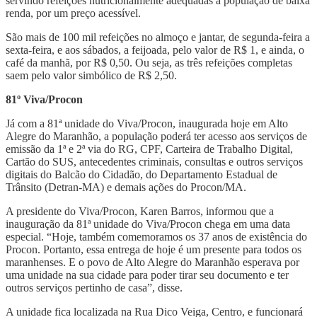
servindo refeições nutricionalmente adequadas à população de baixa
renda, por um preço acessível.
São mais de 100 mil refeições no almoço e jantar, de segunda-feira a
sexta-feira, e aos sábados, a feijoada, pelo valor de R$ 1, e ainda, o
café da manhã, por R$ 0,50. Ou seja, as três refeições completas
saem pelo valor simbólico de R$ 2,50.
81º Viva/Procon
Já com a 81ª unidade do Viva/Procon, inaugurada hoje em Alto
Alegre do Maranhão, a população poderá ter acesso aos serviços de
emissão da 1ª e 2ª via do RG, CPF, Carteira de Trabalho Digital,
Cartão do SUS, antecedentes criminais, consultas e outros serviços
digitais do Balcão do Cidadão, do Departamento Estadual de
Trânsito (Detran-MA) e demais ações do Procon/MA.
A presidente do Viva/Procon, Karen Barros, informou que a
inauguração da 81ª unidade do Viva/Procon chega em uma data
especial. “Hoje, também comemoramos os 37 anos de existência do
Procon. Portanto, essa entrega de hoje é um presente para todos os
maranhenses. E o povo de Alto Alegre do Maranhão esperava por
uma unidade na sua cidade para poder tirar seu documento e ter
outros serviços pertinho de casa”, disse.
A unidade fica localizada na Rua Dico Veiga, Centro, e funcionará