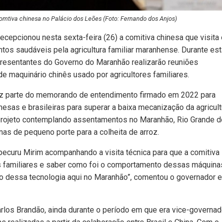
omtiva chinesa no Palácio dos Leões (Foto: Fernando dos Anjos)
ecepcionou nesta sexta-feira (26) a comitiva chinesa que visita 
ntos saudáveis pela agricultura familiar maranhense. Durante est
epresentantes do Governo do Maranhão realizarão reuniões
 de maquinário chinês usado por agricultores familiares.
faz parte do memorando de entendimento firmado em 2022 para
nesas e brasileiras para superar a baixa mecanização da agricult
um projeto contemplando assentamentos no Maranhão, Rio Grande d
as de pequeno porte para a colheita de arroz.
curu Mirim acompanhando a visita técnica para que a comitiva
s familiares e saber como foi o comportamento dessas máquina
so dessa tecnologia aqui no Maranhão”, comentou o governador 
los Brandão, ainda durante o período em que era vice-governad