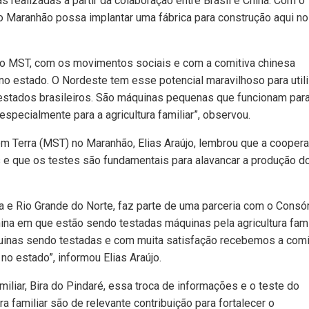
 realizadas a partir da colaboração entre Brasil e China. Com o
 o Maranhão possa implantar uma fábrica para construção aqui no
 o MST, com os movimentos sociais e com a comitiva chinesa
no estado. O Nordeste tem esse potencial maravilhoso para utili
 estados brasileiros. São máquinas pequenas que funcionam par
especialmente para a agricultura familiar”, observou.
 Terra (MST) no Maranhão, Elias Araújo, lembrou que a cooper
is e que os testes são fundamentais para alavancar a produção d
a e Rio Grande do Norte, faz parte de uma parceria com o Consó
ina em que estão sendo testadas máquinas pela agricultura fami
inas sendo testadas e com muita satisfação recebemos a comi
 no estado”, informou Elias Araújo.
miliar, Bira do Pindaré, essa troca de informações e o teste do
a familiar são de relevante contribuição para fortalecer o