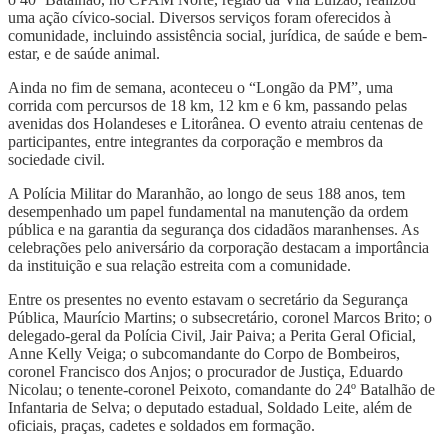
uma ação cívico-social. Diversos serviços foram oferecidos à
comunidade, incluindo assistência social, jurídica, de saúde e bem-
estar, e de saúde animal.
Ainda no fim de semana, aconteceu o “Longão da PM”, uma
corrida com percursos de 18 km, 12 km e 6 km, passando pelas
avenidas dos Holandeses e Litorânea. O evento atraiu centenas de
participantes, entre integrantes da corporação e membros da
sociedade civil.
A Polícia Militar do Maranhão, ao longo de seus 188 anos, tem
desempenhado um papel fundamental na manutenção da ordem
pública e na garantia da segurança dos cidadãos maranhenses. As
celebrações pelo aniversário da corporação destacam a importância
da instituição e sua relação estreita com a comunidade.
Entre os presentes no evento estavam o secretário da Segurança
Pública, Maurício Martins; o subsecretário, coronel Marcos Brito; o
delegado-geral da Polícia Civil, Jair Paiva; a Perita Geral Oficial,
Anne Kelly Veiga; o subcomandante do Corpo de Bombeiros,
coronel Francisco dos Anjos; o procurador de Justiça, Eduardo
Nicolau; o tenente-coronel Peixoto, comandante do 24º Batalhão de
Infantaria de Selva; o deputado estadual, Soldado Leite, além de
oficiais, praças, cadetes e soldados em formação.