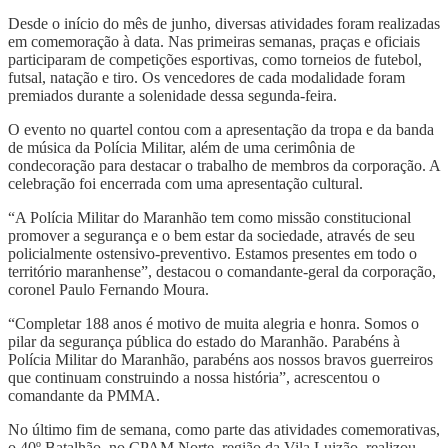
Desde o início do mês de junho, diversas atividades foram realizadas
em comemoração à data. Nas primeiras semanas, praças e oficiais
participaram de competições esportivas, como torneios de futebol,
futsal, natação e tiro. Os vencedores de cada modalidade foram
premiados durante a solenidade dessa segunda-feira.
O evento no quartel contou com a apresentação da tropa e da banda
de música da Polícia Militar, além de uma cerimônia de
condecoração para destacar o trabalho de membros da corporação. A
celebração foi encerrada com uma apresentação cultural.
“A Polícia Militar do Maranhão tem como missão constitucional
promover a segurança e o bem estar da sociedade, através de seu
policialmente ostensivo-preventivo. Estamos presentes em todo o
território maranhense”, destacou o comandante-geral da corporação,
coronel Paulo Fernando Moura.
“Completar 188 anos é motivo de muita alegria e honra. Somos o
pilar da segurança pública do estado do Maranhão. Parabéns à
Polícia Militar do Maranhão, parabéns aos nossos bravos guerreiros
que continuam construindo a nossa história”, acrescentou o
comandante da PMMA.
No último fim de semana, como parte das atividades comemorativas,
o 40º Batalhão, no CPAM Norte, região da Vila Luizão, realizou