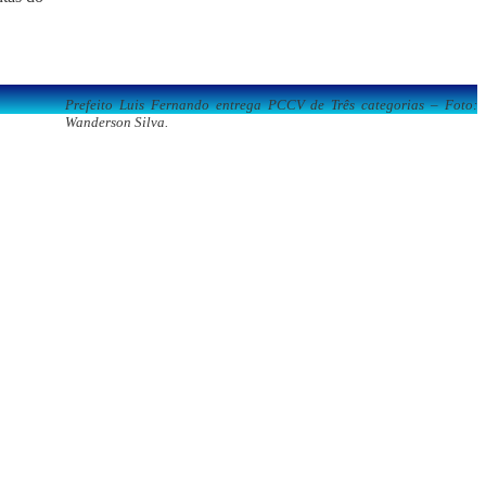
Prefeito Luis Fernando entrega PCCV de Três categorias – Foto:
Wanderson Silva.