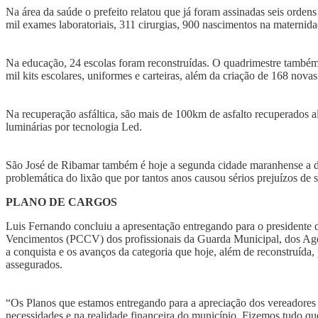
Na área da saúde o prefeito relatou que já foram assinadas seis orden
mil exames laboratoriais, 311 cirurgias, 900 nascimentos na maternida
Na educação, 24 escolas foram reconstruídas. O quadrimestre também 
mil kits escolares, uniformes e carteiras, além da criação de 168 novas
Na recuperação asfáltica, são mais de 100km de asfalto recuperados a
luminárias por tecnologia Led.
São José de Ribamar também é hoje a segunda cidade maranhense a dar 
problemática do lixão que por tantos anos causou sérios prejuízos de 
PLANO DE CARGOS
Luis Fernando concluiu a apresentação entregando para o presidente 
Vencimentos (PCCV) dos profissionais da Guarda Municipal, dos Age
a conquista e os avanços da categoria que hoje, além de reconstruída
assegurados.
“Os Planos que estamos entregando para a apreciação dos vereadores
necessidades e na realidade financeira do município. Fizemos tudo qu