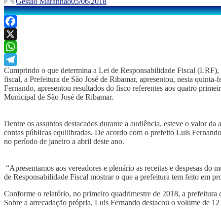
Gestão Maranhão
05/06/2018
Facebook
X
WhatsApp
Cumprindo o que determina a Lei de Responsabilidade Fiscal (LRF), 
Telegram
fiscal, a Prefeitura de São José de Ribamar, apresentou, nesta quinta-
Fernando, apresentou resultados do fisco referentes aos quatro prime
Municipal de São José de Ribamar.
Dentre os assuntos destacados durante a audiência, esteve o valor da 
contas públicas equilibradas. De acordo com o prefeito Luis Fernando,
no período de janeiro a abril deste ano.
“Apresentamos aos vereadores e plenário as receitas e despesas do mu
de Responsabilidade Fiscal mostrar o que a prefeitura tem feito em pro
Conforme o relatório, no primeiro quadrimestre de 2018, a prefeitura 
Sobre a arrecadação própria, Luis Fernando destacou o volume de 12