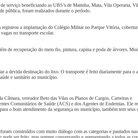
s de serviço beneficiando as UBS’s de Matinha, Mata, Vila Operaria, Vil
de pública, foram realizados durante o período.
registrou a implantação do Colégio Militar no Parque Vitória, cobertu
 vagas no transporte escolar.
lém de recuperação do meio fio, pintura, capina e poda de árvores. Mo
a devida destinação do lixo. O transporte é feito diariamente para o a
saúde e sanitário ao município.
da Câmara, vereador Beto das Vilas os Planos de Cargos, Carreiras e
ntes Comunitários de Saúde (ACS) e dos Agentes de Endemias. Ele re
, para o bom atendimento da segurança no município, também tem seus d
 foram construídos com muito diálogo com as categorias e pautados nas
e pode ser feito, mas sempre conversando e apresentando a todos as co