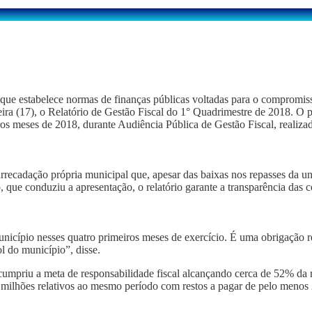
que estabelece normas de finanças públicas voltadas para o compromis
feira (17), o Relatório de Gestão Fiscal do 1° Quadrimestre de 2018. O p
iros meses de 2018, durante Audiência Pública de Gestão Fiscal, realiz
arrecadação própria municipal que, apesar das baixas nos repasses da u
 que conduziu a apresentação, o relatório garante a transparência das c
nicípio nesses quatro primeiros meses de exercício. É uma obrigação r
l do município”, disse.
cumpriu a meta de responsabilidade fiscal alcançando cerca de 52% da r
 milhões relativos ao mesmo período com restos a pagar de pelo menos