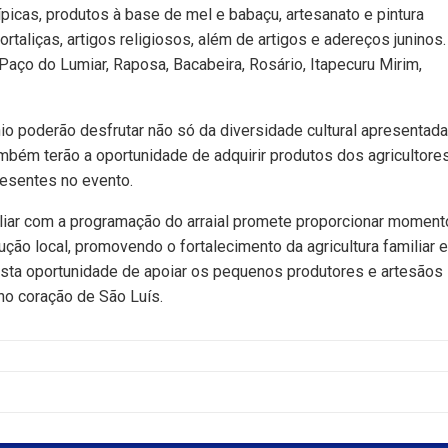
picas, produtos à base de mel e babaçu, artesanato e pintura
hortaliças, artigos religiosos, além de artigos e adereços juninos
aço do Lumiar, Raposa, Bacabeira, Rosário, Itapecuru Mirim,
nio poderão desfrutar não só da diversidade cultural apresentad
mbém terão a oportunidade de adquirir produtos dos agricultore
resentes no evento.
iliar com a programação do arraial promete proporcionar momen
dução local, promovendo o fortalecimento da agricultura familiar 
esta oportunidade de apoiar os pequenos produtores e artesãos
 no coração de São Luís.