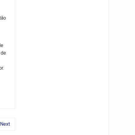
tão
de
 de
r.
Next