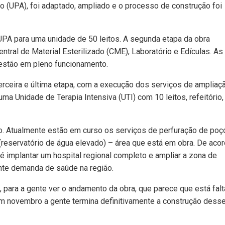
 (UPA), foi adaptado, ampliado e o processo de construção foi
 UPA para uma unidade de 50 leitos. A segunda etapa da obra
entral de Material Esterilizado (CME), Laboratório e Edículas. As
 estão em pleno funcionamento.
erceira e última etapa, com a execução dos serviços de ampliaç
ma Unidade de Terapia Intensiva (UTI) com 10 leitos, refeitório,
o. Atualmente estão em curso os serviços de perfuração de poç
(reservatório de água elevado) – área que está em obra. De aco
é implantar um hospital regional completo e ampliar a zona de
ente demanda de saúde na região.
l, para a gente ver o andamento da obra, que parece que está fal
m novembro a gente termina definitivamente a construção dess